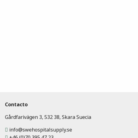
Contacto
Gårdfarivägen 3, 532 38, Skara Suecia
info@swehospitalsupply.se
+46 (0)70 395 47 23