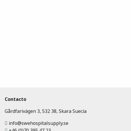
Contacto
Gårdfarivägen 3, 532 38, Skara Suecia
info@swehospitalsupply.se
+46 (0)70 395 47 23