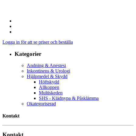
Logga in för att se priser och beställa
Kategorier
Andning & Anestesi
Inkontinens & Urologi
Hjälpmedel & Skydd
Höftskydd
Allkoppen
Multiskeden
SHS - Klädnypa & Påsklämma
Okategoriserad
Kontakt
Kontakt