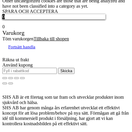
Other uncategorized cookies are those that are being analyzed and
have not been classified into a category as yet.
SPARA OCH ACCEPTERA
0
0
Varukorg
Töm varukorgen
Tillbaka till shopen
Fortsätt handla
Räkna ut frakt
Använd kupong
Skicka
SHS AB är ett företag som tar fram och utvecklar produkter inom
sjukvård och hälsa.
SHS AB har genom många års erfarenhet utvecklat ett effektivt
koncept för att lösa problem/behov på nya sätt. Förmågan att gå från
idé till kommersiell produkt i försäljning, har gjort att vi kan
kontrollera kostnadsbilden på ett effektivt sätt.