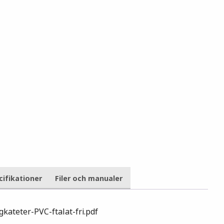
cifikationer
Filer och manualer
kateter-PVC-ftalat-fri.pdf