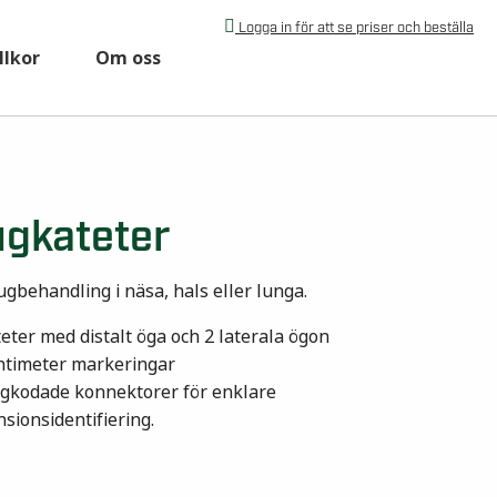
Logga in för att se priser och beställa
llkor
Om oss
gkateter
ugbehandling i näsa, hals eller lunga.
teter med distalt öga och 2 laterala ögon
ntimeter markeringar
rgkodade konnektorer för enklare
sionsidentifiering.