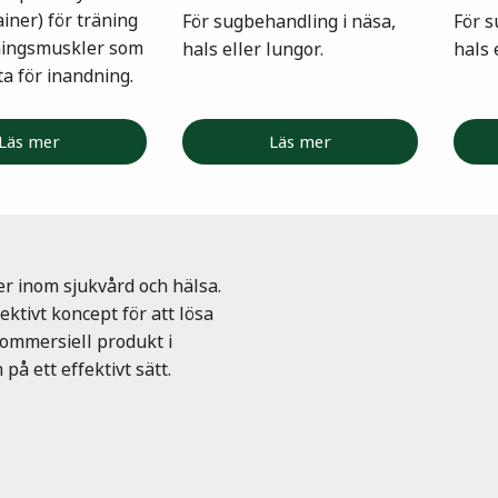
iner) för träning
För sugbehandling i näsa,
För s
ningsmuskler som
hals eller lungor.
hals 
ta för inandning.
Läs mer
Läs mer
er inom sjukvård och hälsa.
ktivt koncept för att lösa
kommersiell produkt i
på ett effektivt sätt.