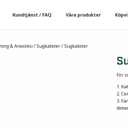
Kundtjänst / FAQ
Våra produkter
Köpvi
ning & Anestesi
/
Sugkateter
/ Sugkateter
Su
För s
1. Ka
2. Ce
3. Fä
dimen